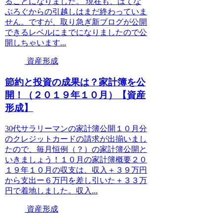
ることになりました。 現在も、はてな
ぶろぐからの引越しはまだ終わっていま
せん。ですが、取り急ぎ新ブログが公開
できるレベルにまでになりましたので公
開しちゃいます...
資産形成
節約と投資の成果は？家計簿を公
開！（２０１９年１０月）【資産
形成】
30代サラリーマンの家計簿公開１０月分
のクレジットカードの請求が出揃いまし
たので、毎月恒例（？）の家計簿公開と
いきましょう！１０月の家計簿概要２０
１９年１０月の収支は、収入＋３９万円
から支出ー６万円を差し引いた＋３３万
円で着地しました。収入...
資産形成