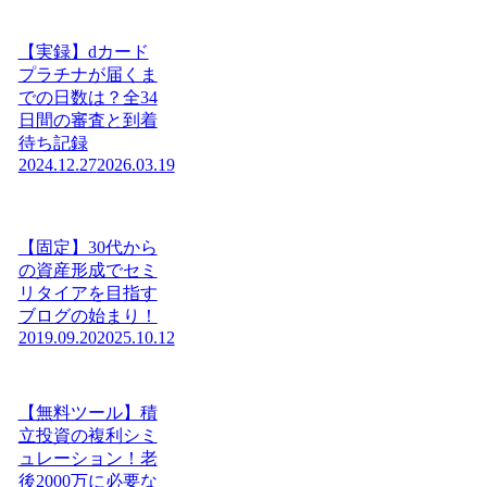
【実録】dカード
プラチナが届くま
での日数は？全34
日間の審査と到着
待ち記録
2024.12.27
2026.03.19
【固定】30代から
の資産形成でセミ
リタイアを目指す
ブログの始まり！
2019.09.20
2025.10.12
【無料ツール】積
立投資の複利シミ
ュレーション！老
後2000万に必要な