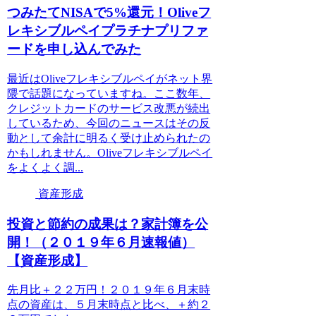
つみたてNISAで5%還元！Oliveフ
レキシブルペイプラチナプリファ
ードを申し込んでみた
最近はOliveフレキシブルペイがネット界
隈で話題になっていますね。ここ数年、
クレジットカードのサービス改悪が続出
しているため、今回のニュースはその反
動として余計に明るく受け止められたの
かもしれません。Oliveフレキシブルペイ
をよくよく調...
資産形成
投資と節約の成果は？家計簿を公
開！（２０１９年６月速報値）
【資産形成】
先月比＋２２万円！２０１９年６月末時
点の資産は、５月末時点と比べ、＋約２