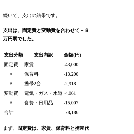
続いて、支出の結果です。
支出は、固定費と変動費を合わせて－８
万円弱でした。
支出分類
支出内訳
金額(円)
固定費
家賃
-43,000
〃
保育料
-13,200
〃
携帯2台
-2,918
変動費
電気・ガス・水道
-4,061
〃
食費・日用品
-15,007
合計
–
-78,186
まず、
固定費は、家賃、保育料と携帯代