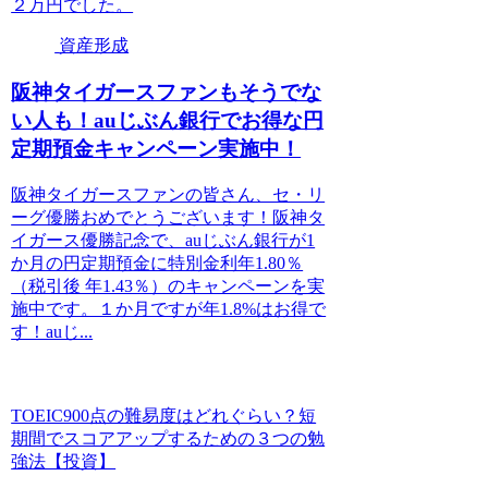
２万円でした。
資産形成
阪神タイガースファンもそうでな
い人も！auじぶん銀行でお得な円
定期預金キャンペーン実施中！
阪神タイガースファンの皆さん、セ・リ
ーグ優勝おめでとうございます！阪神タ
イガース優勝記念で、auじぶん銀行が1
か月の円定期預金に特別金利年1.80％
（税引後 年1.43％）のキャンペーンを実
施中です。１か月ですが年1.8%はお得で
す！auじ...
TOEIC900点の難易度はどれぐらい？短
期間でスコアアップするための３つの勉
強法【投資】