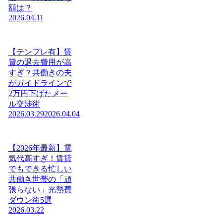
額は？
2026.04.11
【テンプレ有】賃
貸の退去費用が高
すぎ？共働きの夫
がガイドラインで
2万円下げたメー
ル交渉術
2026.03.29
2026.04.04
【2026年最新】電
気代高すぎ！賃貸
でもできる忙しい
共働き世帯の「頑
張らない」光熱費
ダウン術5選
2026.03.22