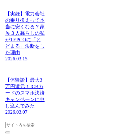
【実録】電力会社
の乗り換えって本
当に安くなる？家
族３人暮らしの私
がTEPCOに「と
どまる」決断をし
た理由
2026.03.15
【体験談】最大3
万円還元！JCBカ
ードのスマホ決済
キャンペーンに申
し込んでみた
2026.03.07