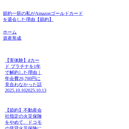
節約一筋の私がAmazonゴールドカード
を退会した理由【節約】
ホーム
資産形成
【実体験】dカー
ド プラチナを1年
で解約した理由｜
年会費29,700円に
見合わなかった話
2025.10.10
2025.10.13
【節約】不動産会
社指定の火災保険
をやめて、ドコモ
の賃貸火災保険に