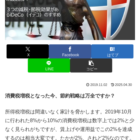
X
Facebook
はてブ
LINE
コピー
2019.11.02
2025.04.30
消費税増税となった今、節約戦略は万全ですか？
所得税増税は間違いなく家計を脅かします。2019年10月
に行われた8%から10%の消費税増税は数字上では2%と少
なく見られがちですが、賃上げや運用益でこの2%を達成
するのは相当大変です。たかが2%、されど2%なのです。