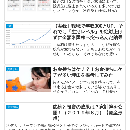
最近の円安の情勢と高い株価によって、
投資先に悩まされている方も多いのでは
ないでしょうか。私自身も株式以外の新
しい投資先を探していました。すると、
住信SBIネット銀行の外貨定期預金（米ド
ル）で1か月もの年利3.1%という商品を
【実録】転職で年収300万UP。そ
節約
見つけたのです。...
れでも「生活レベル」を絶対上げ
ずに全額米国株へ突っ込んだ結果
「給料は増えたはずなのに、なぜか貯金
残高が変わらない…」もしあなたがそう
感じているなら、それはあなたが悪いわ
けではありません。人間の本能です。
「支出の額は、収入の額と等しくなるま
で膨張する」これは「パーキンソンの法
お金持ちはケチ？！お金持ちにケ
資産形成
則」と呼ばれる有名な心理現...
チが多い理由を推考してみた
皆さんがイメージするお金持ちって、有
り余るお金を散財している姿ではありま
せんか？これは、どこかのＩＴ社長やド
ラマなどで出てくるお金持ちのイメージ
が強いのだと思います。しかし、私は、
お金持ちは一般にはケチと言われる人が
節約と投資の成果は？家計簿を公
資産形成
多いのではないかと感じて...
開！（２０１９年８月）【資産形
成】
30代サラリーマンの家計簿公開８月分のクレジットカードの請求が