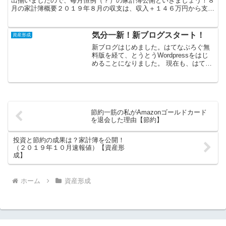
出揃いましたので、毎月恒例（？）の家計簿公開といきましょう！８
月の家計簿概要２０１９年８月の収支は、収入＋１４６万円から支出
ー８万円を差し引いた＋１３８万円で着地しました。収入の...
気分一新！新ブログスタート！
資産形成
新ブログはじめました。はてなぶろぐ無
料版を経て、とうとうWordpressをはじ
めることになりました。 現在も、はてな
ぶろぐからの引越しはまだ終わっていま
せん。ですが、取り急ぎ新ブログが公開
できるレベルにまでになりましたので公
開しちゃいます...
節約一筋の私がAmazonゴールドカード
を退会した理由【節約】
投資と節約の成果は？家計簿を公開！
（２０１９年１０月速報値）【資産形
成】
ホーム
資産形成