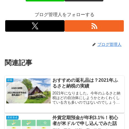
ブログ管理人をフォローする
ブログ管理人
関連記事
おすすめの返礼品は？2021年ふ
節税
るさと納税の実績
2021年になりました。今年のふるさと納
税はどの自治体にしようかとわくわくし
ている方も多いのではないのでしょう
か。本記事は、2021年のふるさと納税の
実績を記載します。ふるさと納税の寄付
先を検討されている方は参考してみてく
外貨定期預金が年利3.1%！初心
資産形成
ださい。１月：梨・...
者が米ドルで申し込んでみた話