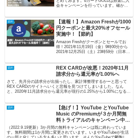
とめてみます。dカードGOLDは頻繁に入
会キャンペーンを行っています。確か
に、キャンペーンを活用すれば、dカード
GOLDに入会するだけで高額のポイント
バックが発生するのでお得感はありま
【速報！】Amazon Freshが1000
節約
す。キャンペーン...
円クーポンと最大20%オフセール
実施中！【節約】
Amazon Freshがクーポンとセールでお
得！2021年11月19日（金）9時00分から
2021年12月25日（土）23時59分（日本時
間）まで、Amazon Freshが1000円クーポ
ンと最大20%オフセールを実施していま
す。Ama...
REX CARDが改悪！2020年11月
節約
請求分から還元率が1.00%へ
さて、先月分の請求分が出揃ったし、家計簿整理するかーと思って
REX CARDのサイトへいくと悲報を見つけてしまいました。なん
と、2020年11月請求分から還元率が現行の1.25%から1.00%になると
のことです。これはやっちまいましたな。還...
【急げ！】YouTube とYouTube
節約
Music のPremiumが３か月間無
料トライアルのキャンペーン中！
【節約】
（2022.9.19更新）3か月間の無料キャンペーンは既に終わっていま
す。無料期間は1か月間に変更されています。いまやYouTubeが生活
の一部と化している方も多いと思います。そんなYouTubeで鬱陶しい