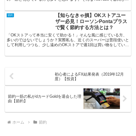
のは広告ではないでしょうか。５秒で...
【知らなきゃ損】OKストアユー
節約
ザー必見！ローソンPontaプラス
で賢く節約する方法とは？
「OKストアって本当に安くて助かる！」そんな風に感じている方、
多いのではないでしょうか？実際私も、近くのスーパーは普段使いと
して利用しつつも、少し遠めのOKストアで週1回は買い物をしていま
す。OKストアは他のスーパーに比べ、とりあえず安いで...
初心者によるFX結果発表（2019年12月
度）【投資】
節約一筋の私がdカードGoldを退会した理
由【節約】
ホーム
節約