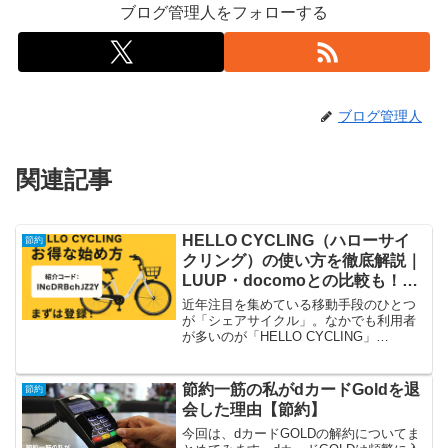
ブログ管理人をフォローする
ブログ管理人
関連記事
HELLO CYCLING（ハローサイ
節約
クリング）の使い方を徹底解説｜
LUUP・docomoとの比較も！紹
介コードでお得に始めよう
近年注目を集めている移動手段のひとつ
が「シェアサイクル」。なかでも利用者
が多いのが「HELLO CYCLING」
「LUUP」「ドコモ・バイクシェア」の3
サービスです。この記事では、それぞれ
の料金・エリア・特徴をわかりやすく比
節約一筋の私がdカードGoldを退
節約
較し、「どんな人...
会した理由【節約】
今回は、dカードGOLDの解約についてま