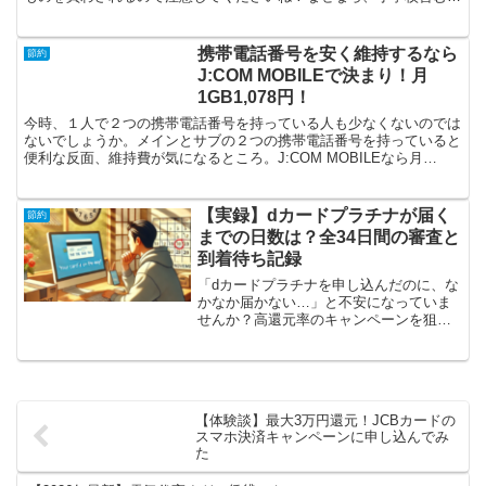
務教育無償化の対象は、授業料と教科書代のみだからです。...
携帯電話番号を安く維持するなら
節約
J:COM MOBILEで決まり！月
1GB1,078円！
今時、１人で２つの携帯電話番号を持っている人も少なくないのでは
ないでしょうか。メインとサブの２つの携帯電話番号を持っていると
便利な反面、維持費が気になるところ。J:COM MOBILEなら月
1GB1,078円（しかも余ったデータ容量は翌月繰...
【実録】dカードプラチナが届く
節約
までの日数は？全34日間の審査と
到着待ち記録
「dカードプラチナを申し込んだのに、な
かなか届かない…」と不安になっていま
せんか？高還元率のキャンペーンを狙っ
ていると、到着までの日数がとても長く
感じますよね。今回は、筆者が実際に申
し込んでから届くまでの「全34日間」の
記録を時系列で共有し...
【体験談】最大3万円還元！JCBカードの
スマホ決済キャンペーンに申し込んでみ
た