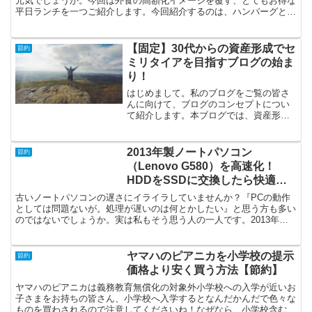
元気でしょうか。今回は外食の高額化イメージを覆す、とてもお得な
平日ランチを一つご紹介します。今回紹介するのは、ハンバーグとス
テーキのファミリーレストラン「ビッグボーイ」です。ビッ...
【固定】30代からの資産形成でセ
節約
ミリタイアを目指すブログの始ま
り！
はじめまして。私のブログをご覧の皆さ
んに向けて、ブログのコンセプトについ
て紹介します。本ブログでは、資産形成
のために必要な節約と投資に関する情報
を配信します。インターネット上には、
節約と投資に関する情報は溢れかえって
2013年製ノートパソコン
節約
います。しかし、節約と投...
（Lenovo G580）を高速化！
HDDをSSDに交換したら快適過
ぎた件
古いノートパソコンの遅さにイライラしていませんか？『PCの動作
としては問題ないが。処理が遅いのは何とかしたい』と思う方も多い
のではないでしょうか。実は私もそう思う人の一人です。2013年に
購入したLenovo G580はいまだ現役です。しか...
ヤマハのピアニカを小学校の提示
節約
価格より安く買う方法【節約】
ヤマハのピアニカは義務教育無償化の対象外小学校への入学が近いお
子さまをお持ちの皆さん、小学校へ入学するとなんだかんだで色々な
ものを買わされるので注意してくださいね！なぜなら、小学校含む義