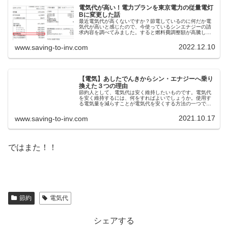
電気代が高い！電力プランを東京電力の従量電灯
Bに変更した話
最近電気代が高くないですか？節電しているのに何だか電
気代が高いと感じたので、今使っているシンエナジーの請
求内容を調べてみました。すると燃料費調整額が高騰して
いるではありませんか。調べたところこの燃料費調整額は
東京電力の従量電灯Bであれば上限...
2022.12.10
www.saving-to-inv.com
【電気】あしたでんきからシン・エナジーへ乗り
換えた３つの理由
節約人として、電気代は安く維持したいものです。電気代
を安く維持するには、何をすればよいでしょうか。使用す
る電気量を減らすことが電気代を安くする方法の一つで
す。当然、電気量を減らせば電気代は安くなります。しか
し、既にお気づきの方は多くいらっし...
2021.10.17
www.saving-to-inv.com
ではまた！！
節約
電気代
シェアする