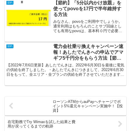
家を借りる時に必要な費用は高いので
【節約】「5分以内かけ放題」を
節約
す。仮に家賃10万円だとして...
使ってpovoを17円で半年維持す
る方法
みなさん、povoをご利用中でしょうか。
通常利用はもちろんのことサブ回線とし
ても有用なpovoは、基本料０円で必要な
データやオプションを追加購入（トッピ
ング）して使う回線です。そのため、
povoはトッピングをしなければ０円で維
電力会社乗り換えキャンペーン速
節約
持が可能です。...
報！あしたでんきへの申込でアマ
ギフ5千円分をもらう方法【節
約】
【2022年7月6日更新】あしたでんきは、2022年6月30日を最後に電気
の供給を終了しました。・あしたでんきにつきまして、2022年6月30
日をもって、全エリア・全プランの供給を終了させていただきます。
供給終了の理由は、「石油等の価格高騰...
ローソンATMからauPayへチャージでポ
イント5%還元キャンペーン実施中！【投
資】
在宅勤務でTry Wimaxを試した結果と費
用が戻ってくるまでの軌跡