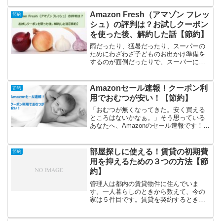
れた書類にサインして完了。正直、補償
されている内容で良いのか、また、他の
Amazon Fresh（アマゾン フレッ
節約
保険との違いはよく分かっ...
シュ）の評判は？お試しクーポン
を使った後、解約した話【節約】
雨だったり、猛暑だったり、スーパーの
ためにわざわざ子どものお出かけ準備を
するのが面倒だったりで、スーパーに行
くのすら億劫になるときってありません
か？ 管理人の自宅から最寄りのスーパー
は、徒歩10分ぐらいのところにありま
Amazonセール速報！クーポン利
節約
す。その10分が、その...
用でおむつが安い！【節約】
「おむつが無くなってきた。安く買える
ところはないかなぁ。」そう思っている
あなたへ、Amazonのセール速報です！今
ならAmazonのクーポン利用で、メリーズ
等のおむつを安く購入できます！おむつ
がお得なキャンペーンについて、早速詳
部屋探しに使える！賃貸の初期費
節約
細を確認して...
用を抑えるための３つの方法【節
約】
管理人は都内の賃貸物件に住んでいま
す。一人暮らしのときから数えて、今の
家は５件目です。賃貸を契約するときに
毎回思うのが、「初期費用、高すぎ！」
です。ぼったくりやん、って思うぐらい