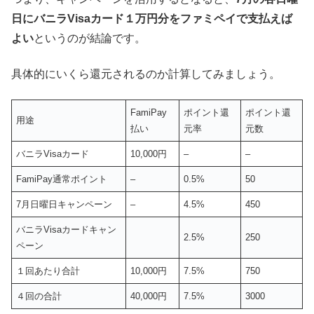
日にバニラVisaカード１万円分をファミペイで支払えば
よい
というのが結論です。
具体的にいくら還元されるのか計算してみましょう。
FamiPay
ポイント還
ポイント還
用途
払い
元率
元数
バニラVisaカード
10,000円
–
–
FamiPay通常ポイント
–
0.5%
50
7月日曜日キャンペーン
–
4.5%
450
バニラVisaカードキャン
2.5%
250
ペーン
１回あたり合計
10,000円
7.5%
750
４回の合計
40,000円
7.5%
3000