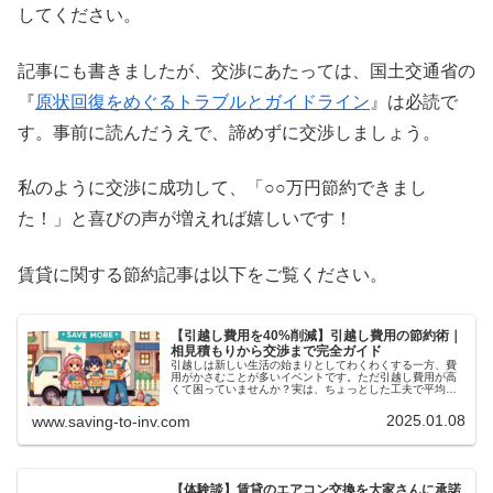
してください。
記事にも書きましたが、交渉にあたっては、国土交通省の
『
原状回復をめぐるトラブルとガイドライン
』は必読で
す。事前に読んだうえで、諦めずに交渉しましょう。
私のように交渉に成功して、「○○万円節約できまし
た！」と喜びの声が増えれば嬉しいです！
賃貸に関する節約記事は以下をご覧ください。
【引越し費用を40%削減】引越し費用の節約術｜
相見積もりから交渉まで完全ガイド
引越しは新しい生活の始まりとしてわくわくする一方、費
用がかさむことが多いイベントです。ただ引越し費用が高
くて困っていませんか？実は、ちょっとした工夫で平均
40%も節約できるんです！今回は、引越し費用を抑えるた
めに知っておきたいポイントである...
2025.01.08
www.saving-to-inv.com
【体験談】賃貸のエアコン交換を大家さんに承諾