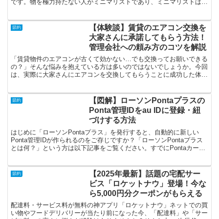
です。物を極力持たない人がミニマリストであり、ミニマリストは広
い部屋にポツンと椅子に座っている。ミニマリストにはイメ...
【体験談】賃貸のエアコン交換を
節約
大家さんに承諾してもらう方法！
管理会社への頼み方のコツを解説
「賃貸物件のエアコンが古くて効かない…でも交換ってお願いできる
の？」そんな悩みを抱えている方は多いのではないでしょうか。今回
は、実際に大家さんにエアコンを交換してもらうことに成功した体験
談をお届けします。具体的には、管理会社への相談の仕方か...
【図解】ローソンPontaプラスの
節約
Ponta管理IDをau IDに登録・紐
づけする方法
はじめに「ローソンPontaプラス」を発行すると、自動的に新しい
Ponta管理IDが作られるのをご存じですか？「ローソンPontaプラス
とは何？」という方は以下記事をご覧ください。すでにPontaカード
を持っている方は、この時点で2つのPo...
【2025年最新】話題の宅配サー
節約
ビス「ロケットナウ」登場！今な
ら5,000円分クーポンがもらえる
配達料・サービス料が無料の神アプリ「ロケットナウ」ネットでの買
い物やフードデリバリーが当たり前になった今、「配達料」や「サー