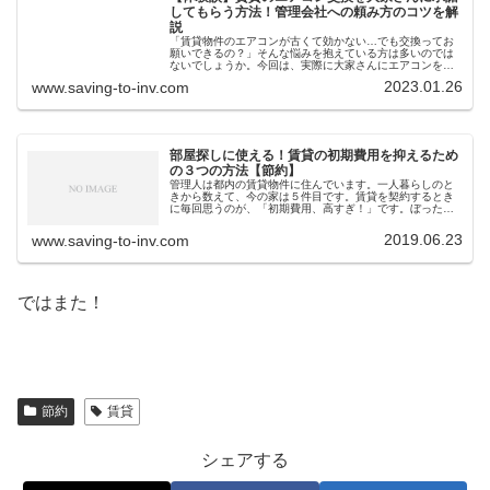
してもらう方法！管理会社への頼み方のコツを解
説
「賃貸物件のエアコンが古くて効かない…でも交換ってお
願いできるの？」そんな悩みを抱えている方は多いのでは
ないでしょうか。今回は、実際に大家さんにエアコンを交
換してもらうことに成功した体験談をお届けします。具体
2023.01.26
www.saving-to-inv.com
的には、管理会社への相談の仕方か...
部屋探しに使える！賃貸の初期費用を抑えるため
の３つの方法【節約】
管理人は都内の賃貸物件に住んでいます。一人暮らしのと
きから数えて、今の家は５件目です。賃貸を契約するとき
に毎回思うのが、「初期費用、高すぎ！」です。ぼったく
りやん、って思うぐらい家を借りる時に必要な費用は高い
のです。仮に家賃10万円だとして...
2019.06.23
www.saving-to-inv.com
ではまた！
節約
賃貸
シェアする