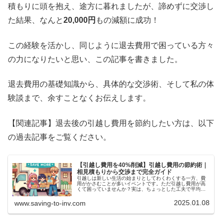
積もりに頭を抱え、途方に暮れましたが、諦めずに交渉し
た結果、なんと
20,000円
もの減額に成功！
この経験を活かし、同じように退去費用で困っている方々
の力になりたいと思い、この記事を書きました。
退去費用の基礎知識から、具体的な交渉術、そして私の体
験談まで、余すことなくお伝えします。
【関連記事】退去後の引越し費用を節約したい方は、以下
の過去記事をご覧ください。
【引越し費用を40%削減】引越し費用の節約術｜
相見積もりから交渉まで完全ガイド
引越しは新しい生活の始まりとしてわくわくする一方、費
用がかさむことが多いイベントです。ただ引越し費用が高
くて困っていませんか？実は、ちょっとした工夫で平均
40%も節約できるんです！今回は、引越し費用を抑えるた
めに知っておきたいポイントである...
2025.01.08
www.saving-to-inv.com