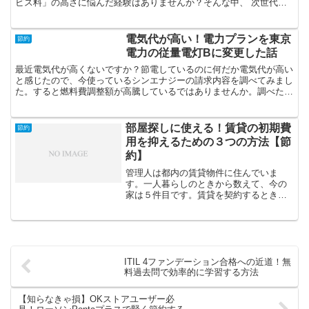
ビス料」の高さに悩んだ経験はありませんか？そんな中、 次世代型
の新しい宅配サービス「ロケットナウ」 が登場しました。...
電気代が高い！電力プランを東京
節約
電力の従量電灯Bに変更した話
最近電気代が高くないですか？節電しているのに何だか電気代が高い
と感じたので、今使っているシンエナジーの請求内容を調べてみまし
た。すると燃料費調整額が高騰しているではありませんか。調べたと
ころこの燃料費調整額は東京電力の従量電灯Bであれば上限...
部屋探しに使える！賃貸の初期費
節約
用を抑えるための３つの方法【節
約】
管理人は都内の賃貸物件に住んでいま
す。一人暮らしのときから数えて、今の
家は５件目です。賃貸を契約するときに
毎回思うのが、「初期費用、高すぎ！」
です。ぼったくりやん、って思うぐらい
家を借りる時に必要な費用は高いので
す。仮に家賃10万円だとして...
ITIL 4ファンデーション合格への近道！無
料過去問で効率的に学習する方法
【知らなきゃ損】OKストアユーザー必