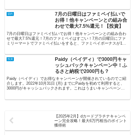
リーグ優勝に続き、日本一を記念した特
別金利キャンペーンを実施中です（公式
はこちら）。今回は、1か月の円定期預金
7月の日曜日はファミペイ払いで
節約
に特別金利年3.80...
お得！他キャンペーンとの組み合
わせで最大7.5%還元！【投資】
7月の日曜日はファミペイ払いでお得！他キャンペーンとの組み合わ
せで最大7.5%還元！7月のファミペイはすごい！7月の日曜日にファ
ミリーマートでファミペイ払いをすると、ファミペイボーナスが10
倍還元（通常0.5%なので10倍で5%）されるキャ...
Paidy（ペイディ）で3000円キャ
投資
ッシュバックキャンペーン中！ふ
るさと納税で2000円も？
Paidy（ペイディ）でお得なキャンペーンが開催されているのでご紹
介します。2022年10月31日 (月) までにPaidyを初めて利用すると、
3000円がキャッシュバックされます。これはうまいキャンペーンな
ので必ず乗っておきましょう。Pa...
【2025年2月】dカードプラチナキャンペ
ーン完全攻略！最大6万円相当のポイント
獲得術