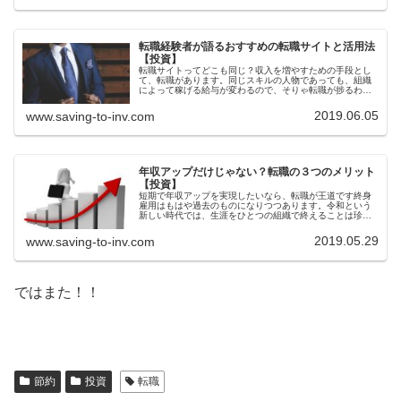
転職経験者が語るおすすめの転職サイトと活用法
【投資】
転職サイトってどこも同じ？収入を増やすための手段とし
て、転職があります。同じスキルの人物であっても、組織
によって稼げる給与が変わるので、そりゃ転職が捗るわけ
です。かくいう私も転職を２回経験しています。民間への
転職の際は、複数の転職サイトに登...
2019.06.05
www.saving-to-inv.com
年収アップだけじゃない？転職の３つのメリット
【投資】
短期で年収アップを実現したいなら、転職が王道です終身
雇用はもはや過去のものになりつつあります。令和という
新しい時代では、生涯をひとつの組織で終えることは珍し
いことになるやもしれません。そのような時代では、収入
アップのための転職は当たり前の選...
2019.05.29
www.saving-to-inv.com
ではまた！！
節約
投資
転職