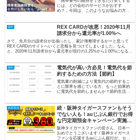
「携帯番号の維持をできるだけ安くする
には、どの会社のサービスがおすす
め？」今回は、このようなお悩みの方向
けの記事です。携帯番号を２つ以上持っ
ていると、気になるのが維持費。サブの
携帯番号の維持費用はできるだけ低くし
REX CARDが改悪！2020年11月
節約
たいところです。私は２枚のS...
請求分から還元率が1.00%へ
さて、先月分の請求分が出揃ったし、家計簿整理するかーと思って
REX CARDのサイトへいくと悲報を見つけてしまいました。なん
と、2020年11月請求分から還元率が現行の1.25%から1.00%になると
のことです。これはやっちまいましたな。還...
電気代が高い方必見！電気代を節
節約
約するための方法【節約】
電気量の削減により電気代の節約するこ
とに限界を感じている方、もっと効果的
に電気代を節約しませんか？節約生活を
長く続けていると、電気代の節約はかな
り難しい分類に入ることがわかります。
なぜなら、現代社会において、快適な生
続・阪神タイガースファンもそう
資産形成
活と電気の消費量とは相関...
でない人も！auじぶん銀行でお得
な円定期預金キャンペーン実施
中！
阪神タイガースファンの皆さん、日本一
おめでとうございます！阪神タイガース
ファンを応援するauじぶん銀行が、セ・